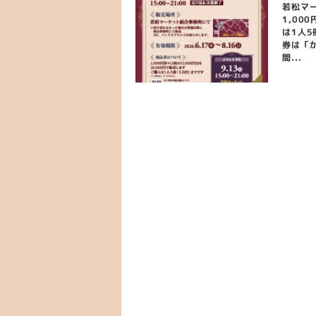
若松マ
1,00
は1人
券は「
間...