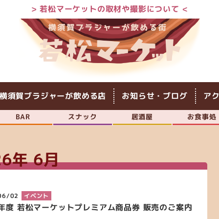
> 若松マーケットの取材や撮影について <
横須賀ブラジャーが飲める店
お知らせ・ブログ
ア
BAR
スナック
居酒屋
お食事処
26年 6月
06/02
イベント
6年度 若松マーケットプレミアム商品券 販売のご案内