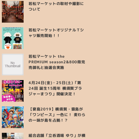
若松マーケットの取材や撮影に
ついて
若松マーケットオリジナルＴシ
ャツ販売開始！！
若松マーケット the
PREMIUM season2&800冊完
売御礼と抽選会実施
4月24日(金)・25日(土)「第
24回 誕生15周年 横須賀ブラ
ジャーまつり」開催決定！
【宴島2019】横須賀・猿島が
「ワンピース」一色に！ 麦わら
の一味が島を占拠！？
組合店舗「立呑酒場 ゆり」が横