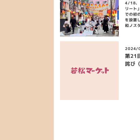
4/18
リート
での初
を設置
和ノスタ
2024/
第21
詫び（