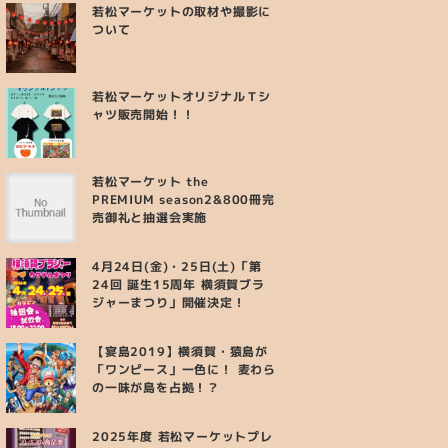
若松マーケットの取材や撮影に
ついて
若松マーケットオリジナルＴシ
ャツ販売開始！！
若松マーケット the
PREMIUM season2&800冊完
売御礼と抽選会実施
4月24日(金)・25日(土)「第
24回 誕生15周年 横須賀ブラ
ジャーまつり」開催決定！
【宴島2019】横須賀・猿島が
「ワンピース」一色に！ 麦わら
の一味が島を占拠！？
2025年度 若松マーケットプレ