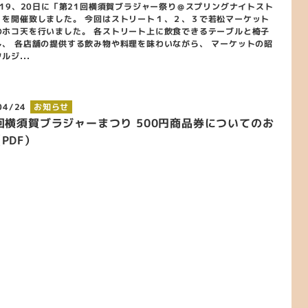
、19、20日に「第21回横須賀ブラジャー祭り＠スプリングナイトスト
」を開催致しました。 今回はストリート１、２、３で若松マーケット
のホコ天を行いました。 各ストリート上に飲食できるテーブルと椅子
し、 各店舗の提供する飲み物や料理を味わいながら、 マーケットの昭
ルジ...
04/24
お知らせ
回横須賀ブラジャーまつり 500円商品券についてのお
PDF）