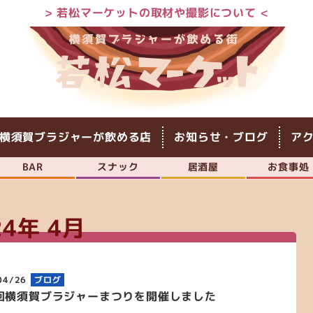
> 若松マーケットの取材や撮影について <
横須賀ブラジャーが飲める店
お知らせ・ブログ
ア
BAR
スナック
居酒屋
お食事処
24年 4月
04/26
ブログ
1回横須賀ブラジャーまつりを開催しました