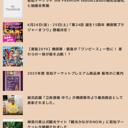
若松マーケット the PREMIUM season2&800冊完売御礼
と抽選会実施
4月24日(金)・25日(土)「第24回 誕生15周年 横須賀ブラ
ジャーまつり」開催決定！
【宴島2019】横須賀・猿島が「ワンピース」一色に！ 麦
わらの一味が島を占拠！？
2025年度 若松マーケットプレミアム商品券 販売のご案内
組合店舗「立呑酒場 ゆり」が横須賀市より優良商店として
表彰されました。
神奈川県公式観光サイト「観光かながわNOW」に若松マー
ケットが掲載されました