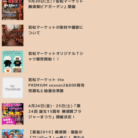
9月20日(土)『若松マーケット
横須賀ビアガーデン』開催
若松マーケットの取材や撮影に
ついて
若松マーケットオリジナルＴシ
ャツ販売開始！！
若松マーケット the
PREMIUM season2&800冊完
売御礼と抽選会実施
4月24日(金)・25日(土)「第
24回 誕生15周年 横須賀ブラ
ジャーまつり」開催決定！
【宴島2019】横須賀・猿島が
「ワンピース」一色に！ 麦わら