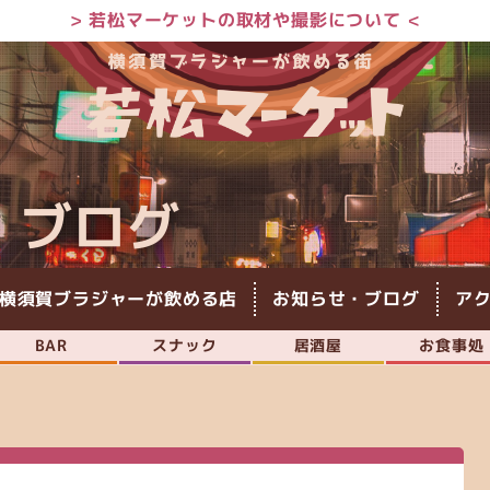
> 若松マーケットの取材や撮影について <
・ブログ
横須賀ブラジャーが飲める店
お知らせ・ブログ
ア
BAR
スナック
居酒屋
お食事処