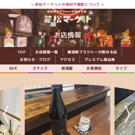
> 若松マーケットの取材や撮影について <
お店情報
TOP
お店情報一覧
横須賀ブラジャーが飲める店
お知らせ・ブログ
アクセス
プレミアム商品券
BAR
スナック
居酒屋
お食事処
ライフ