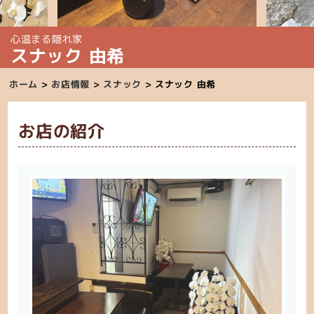
心温まる隠れ家
スナック 由希
ホーム
>
お店情報
>
スナック
>
スナック 由希
お店の紹介