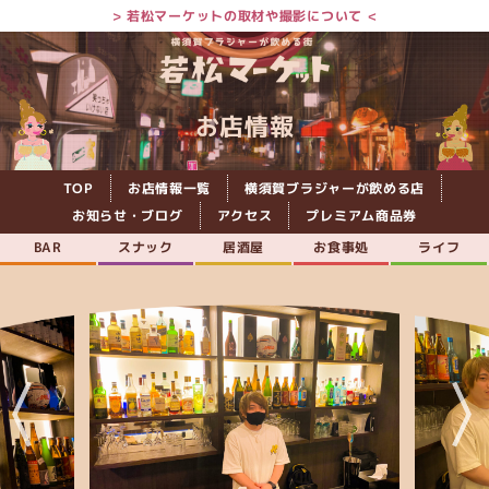
> 若松マーケットの取材や撮影について <
お店情報
TOP
お店情報一覧
横須賀ブラジャーが飲める店
お知らせ・ブログ
アクセス
プレミアム商品券
BAR
スナック
居酒屋
お食事処
ライフ